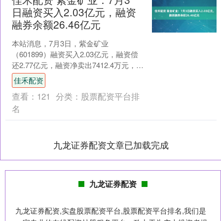
日融资买入2.03亿元，融资
融券余额26.46亿元
本站消息，7月3日，紫金矿业
（601899）融资买入2.03亿元，融资偿
还2.77亿元，融资净卖出7412.4万元，融
资余额26.11亿元。 融券方面，当日融
佳禾配资
券....
查看：
121
分类：
股票配资平台排
名
九龙证券配资文章已加载完成
九龙证券配资
九龙证券配资,实盘股票配资平台,股票配资平台排名,我们是