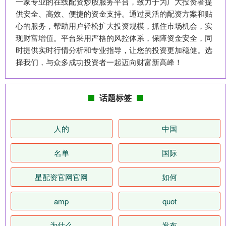
一家专业的在线配资炒股服务平台，致力于为广大投资者提
供安全、高效、便捷的资金支持。通过灵活的配资方案和贴
心的服务，帮助用户轻松扩大投资规模，抓住市场机会，实
现财富增值。平台采用严格的风控体系，保障资金安全，同
时提供实时行情分析和专业指导，让您的投资更加稳健。选
择我们，与众多成功投资者一起迈向财富新高峰！
话题标签
人的
中国
名单
国际
星配资官网官网
如何
amp
quot
为什么
发布