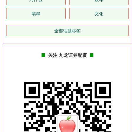
翡翠
文化
全部话题标签
关注 九龙证券配资