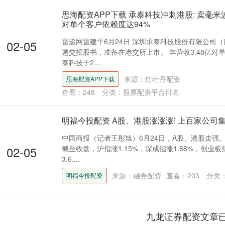
思海配资APP下载 承泰科技冲刺港股: 卖毫米
对单个客户依赖度达94%
雷递网雷建平6月24日 深圳承泰科技股份有限公司（
02-05
递交招股书，准备在港交所上市。 年营收3.48亿对单
泰科技于2....
来源：红牡丹配资
思海配资APP下载
查看：
248
分类：
股票配资平台排名
明福今投配资 A股、港股涨涨涨! 上百家公司
中国商报（记者王彤旭）6月24日，A股、港股走强
02-05
截至收盘，沪指涨1.15%，深成指涨1.68%，创业板
3.6....
来源：融券配资
查看：
203
分类
明福今投配资
九龙证券配资文章