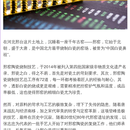
在河北邢台这片土地上，沉睡着一座千年古窑——邢窑，它始于北
朝，盛于大唐，是中国北方最早烧制白瓷的窑场，被誉为“中国白瓷鼻
祖”。
邢窑陶瓷烧制技艺，于2014年被列入第四批国家级非物质文化遗产名
录。邢瓷之白，得之不易，首先是对瓷土的苛刻要求。其次，邢窑陶
瓷烧制技艺总工序有72道，每一环都考验着匠人的经验与耐心。其
中，透影白瓷的烧成更是艰难，需要精准把控窑炉气氛和温度，成品
率极低，这也使得邢窑的精细白瓷尤为珍贵。
然而，对原料的苛求与工艺的极致复杂，埋下了失传的隐患。随着唐
末战乱与经济南移，加之宋代审美的转变与定窑革新，这项登峰造极
的技艺，最终在历史中沉寂。随着20世纪80年代邢窑遗址的发现，以
张志忠为代表的一批手艺人开始了对邢窑陶瓷的复烧工作，他们师承
古法，反复实验，让邢白瓷得以重新问世。