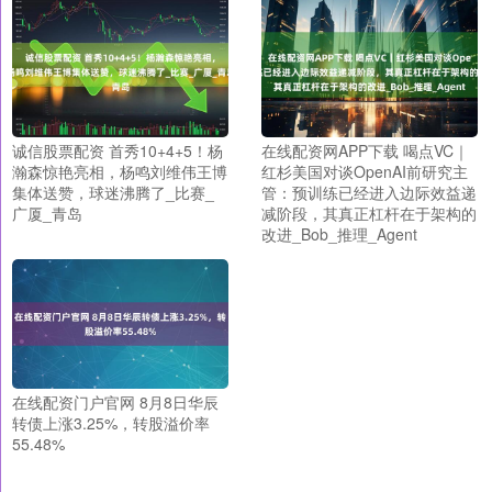
诚信股票配资 首秀10+4+5！杨
在线配资网APP下载 喝点VC｜
瀚森惊艳亮相，杨鸣刘维伟王博
红杉美国对谈OpenAI前研究主
集体送赞，球迷沸腾了_比赛_
管：预训练已经进入边际效益递
广厦_青岛
减阶段，其真正杠杆在于架构的
改进_Bob_推理_Agent
在线配资门户官网 8月8日华辰
转债上涨3.25%，转股溢价率
55.48%